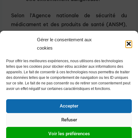
Selon l’Agence nationale de sécurité du
médicament et des produits de santé (ANSM),
de nombreux incidents liés au GHB impliquent
Gérer le consentement aux
également la consommation d’autres
cookies
substances.
Pour offrir les meilleures expériences, nous utilisons des technologies
telles que les cookies pour stocker et/ou accéder aux informations des
appareils. Le fait de consentir à ces technologies nous permettra de traiter
5. Problèmes Légaux et Criminels
des données telles que le comportement de navigation ou les ID uniques
sur ce site. Le fait de ne pas consentir ou de retirer son consentement peut
avoir un effet négatif sur certaines caractéristiques et fonctions.
Posséder, consommer ou distribuer du GHB est
illégal en France. Les conséquences légales
Accepter
peuvent inclure :
Refuser
Arrestation et poursuites judiciaires : Être
trouvé en possession de GHB peut
Voir les préférences