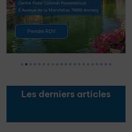
binet Paramédical
1139 chemin du Lavari
Mandallaz 74000 Annecy
84000 Avignon
DV
Prendre RDV
Les derniers articles