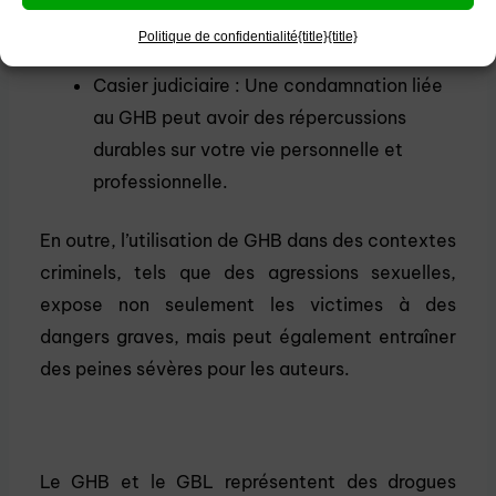
entraîner une arrestation et des
Politique de confidentialité
{title}
{title}
poursuites pénales.
Casier judiciaire : Une condamnation liée
au GHB peut avoir des répercussions
durables sur votre vie personnelle et
professionnelle.
En outre, l’utilisation de GHB dans des contextes
criminels, tels que des agressions sexuelles,
expose non seulement les victimes à des
dangers graves, mais peut également entraîner
des peines sévères pour les auteurs.
Le GHB et le GBL représentent des drogues