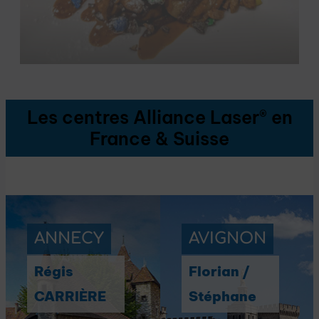
Les centres Alliance Laser® en
France & Suisse
ANNECY
AVIGNON
Régis
Florian /
CARRIÈRE
Stéphane