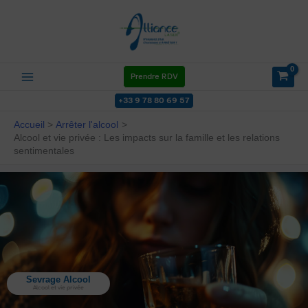
Aller
au
contenu
Prendre RDV
+33 9 78 80 69 57
Accueil
Arrêter l'alcool
Alcool et vie privée : Les impacts sur la famille et les relations
sentimentales
Sevrage Alcool
Alcool et vie privée