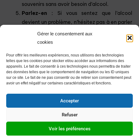
souvenirs sans avoir besoin d’alcool.
Parlez-en
: Si vous sentez que l’alcool
devient un problème, n’hésitez pas à en parler
à un proche ou à consulter un professionnel.
Gérer le consentement aux
Aborder le sujet peut être le premier pas vers
cookies
le changement.
Pour offrir les meilleures expériences, nous utilisons des technologies
telles que les cookies pour stocker et/ou accéder aux informations des
appareils. Le fait de consentir à ces technologies nous permettra de traiter
des données telles que le comportement de navigation ou les ID uniques
sur ce site. Le fait de ne pas consentir ou de retirer son consentement peut
L'alcoolisme n'est pas une
avoir un effet négatif sur certaines caractéristiques et fonctions.
fatalité
Accepter
Il est essentiel de comprendre que
l’alcoolisme
Refuser
n’est pas une fatalité
. Avec le soutien approprié et
la volonté de changer, il est tout à fait possible de
Voir les préférences
surmonter une dépendance à l’alcool et de