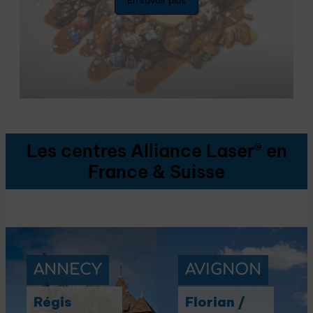
En savoir plus
Les centres Alliance Laser® en
France & Suisse
ANNECY
AVIGNON
Régis
Florian /