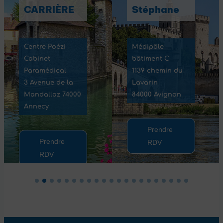
CARRIÈRE
Stéphane
Centre Poézi
Médipôle
Cabinet
bâtiment C
Paramédical
1139 chemin du
3 Avenue de la
Lavarin
Mandallaz 74000
84000 Avignon
Annecy
Prendre
Prendre
RDV
RDV