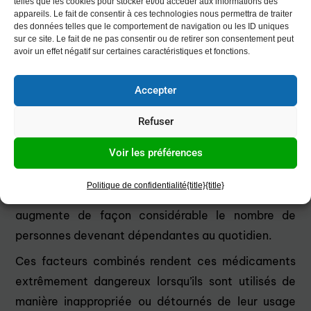
telles que les cookies pour stocker et/ou accéder aux informations des
stricte des prescriptions et d’une éducation accrue
appareils. Le fait de consentir à ces technologies nous permettra de traiter
des données telles que le comportement de navigation ou les ID uniques
des patients.
sur ce site. Le fait de ne pas consentir ou de retirer son consentement peut
avoir un effet négatif sur certaines caractéristiques et fonctions.
Les opioïdes sont des produits à utiliser avec une
très grande précaution. Leur composition leur donne
Accepter
un pouvoir hautement addictif en raison de leur
action puissante sur le système nerveux central,
Refuser
leur capacité à induire une tolérance et une
Voir les préférences
dépendance rapide. De plus la puissance des
opioïdes de synthèse, leur rôle en tant que
Politique de confidentialité
{title}
{title}
renforçateurs positifs, et leur accessibilité accrue
augmente de façon considérable le nombre de
personnes devenant dépendantes au quotidien.
Ces facteurs combinés rendent ces médicaments
extrêmement dangereux lorsqu’ils sont utilisés de
manière inappropriée ou détournés de leur usage