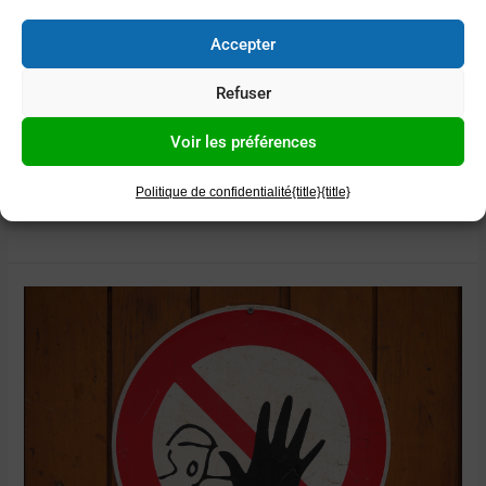
Accepter
Refuser
Voir les préférences
Politique de confidentialité
{title}
{title}
Lire la suite »
Pourquoi
la
Loi
Evin
?