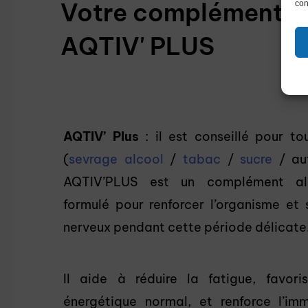
Votre complément a
con
AQTIV' PLUS
A
QTIV’ Plus
: il est conseillé pour t
(
sevrage alcool
/
tabac
/
sucre
/ aut
AQTIV’PLUS est un complément ali
formulé pour renforcer l’organisme et 
nerveux pendant cette période délicate
Il aide à réduire la fatigue, favor
énergétique normal, et renforce l’im