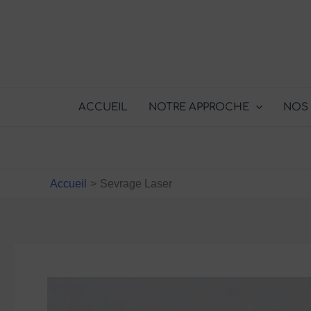
Aller
au
contenu
ACCUEIL
NOTRE APPROCHE
NOS 
Accueil
Sevrage Laser
Complément
alimentaire