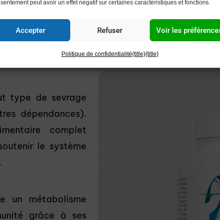
limentaire
sentement peut avoir un effet négatif sur certaines caractéristiques et fonctions.
Accepter
Refuser
Voir les préférence
Politique de confidentialité
{title}
{title}
out type de sevrage
res dépendances).
mentaire complet
soutenir le système
.
ise un métabolisme
munité grâce à ses