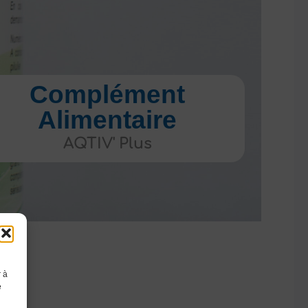
Complément
Alimentaire
AQTIV' Plus
r à
e