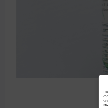
Pou
coo
ces
nav