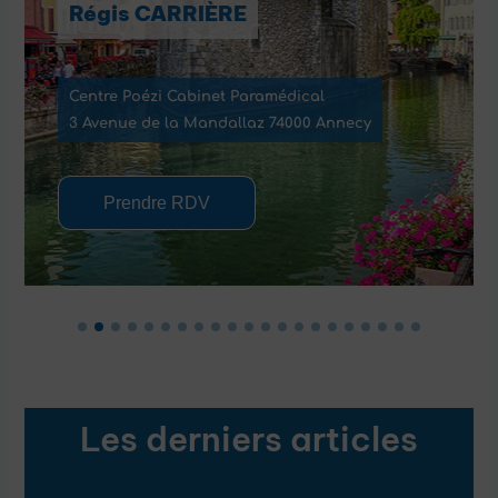
Médipôle bâtiment C
1139 chemin du Lavarin
84000 Avignon
Prendre RDV
Les derniers articles