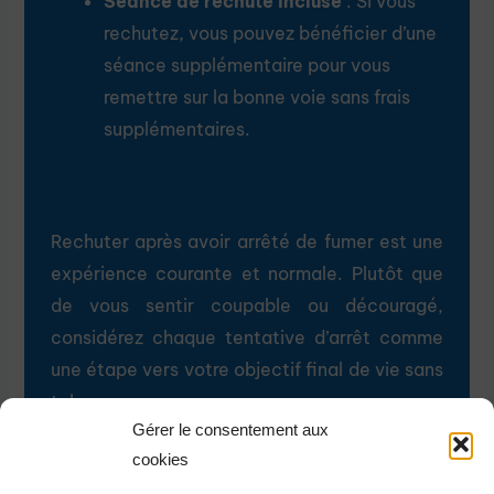
Séance de rechute incluse
: Si vous
rechutez, vous pouvez bénéficier d’une
séance supplémentaire pour vous
remettre sur la bonne voie sans frais
supplémentaires.
Rechuter après avoir arrêté de fumer est une
expérience courante et normale. Plutôt que
de vous sentir coupable ou découragé,
considérez chaque tentative d’arrêt comme
une étape vers votre objectif final de vie sans
tabac.
Gérer le consentement aux
cookies
Chez Alliance LaserⓇ, nous sommes là pour