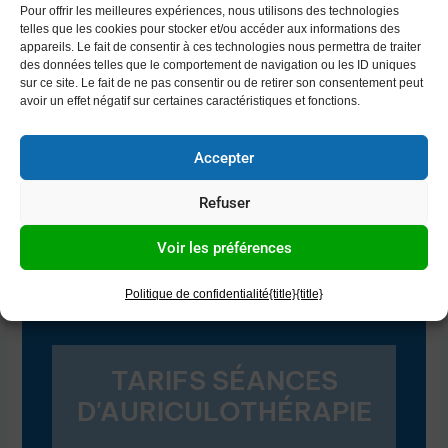
Pour offrir les meilleures expériences, nous utilisons des technologies
vous soutenir tout au long de votre parcours
telles que les cookies pour stocker et/ou accéder aux informations des
avec notre garantie de suivi de 12 mois et une
appareils. Le fait de consentir à ces technologies nous permettra de traiter
des données telles que le comportement de navigation ou les ID uniques
approche personnalisée. Rappelez-vous,
sur ce site. Le fait de ne pas consentir ou de retirer son consentement peut
avoir un effet négatif sur certaines caractéristiques et fonctions.
chaque jour sans tabac est une victoire, et
nous sommes là pour vous aider à transformer
Accepter
vos efforts en succès durable. Prenez rendez-
vous dès aujourd’hui et faites le premier pas
Refuser
vers une vie plus saine et sans tabac.
Voir les préférences
Politique de confidentialité
{title}
{title}
TARIFS SÉANCES
D'AURICULOTHÉRAPIE