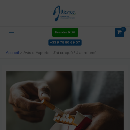
Aller
au
contenu
Prendre RDV
+33 9 78 80 69 57
Accueil
Avis d’Experts : J’ai craqué ! J’ai refumé
Avis
d’Experts
:
J’ai
craqué
!
J’ai