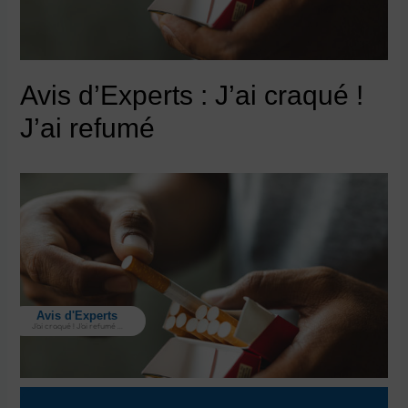
refumé
Avis d’Experts : J’ai craqué !
J’ai refumé
Avis d'Experts
J'ai craqué ! J'ai refumé ...